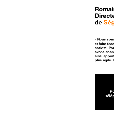
Romai
Direct
de
Ség
« Nous som
et faire fa
activité. P
avons aband
ainsi appor
plus agile. 
Po
télé