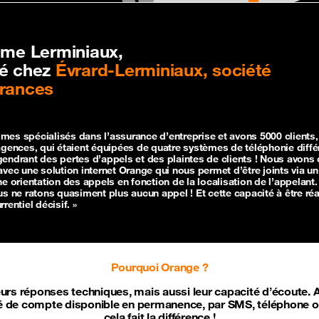
ume Lerminiaux,
ié chez
Évrard-Lerminiaux, société
rances
es spécialisés dans l’assurance d’entreprise et avons 5000 clients, 
agences, qui étaient équipées de quatre systèmes de téléphonie diffé
endrant des pertes d’appels et des plaintes de clients ! Nous avons
avec une solution internet Orange qui nous permet d’être joints via u
ne orientation des appels en fonction de la localisation de l’appelant.
us ne ratons quasiment plus aucun appel ! Et cette capacité à être réa
rentiel décisif. »
Pourquoi Orange ?
eurs réponses techniques, mais aussi leur capacité d’écoute. A
 de compte disponible en permanence, par SMS, téléphone o
cela fait la différence !