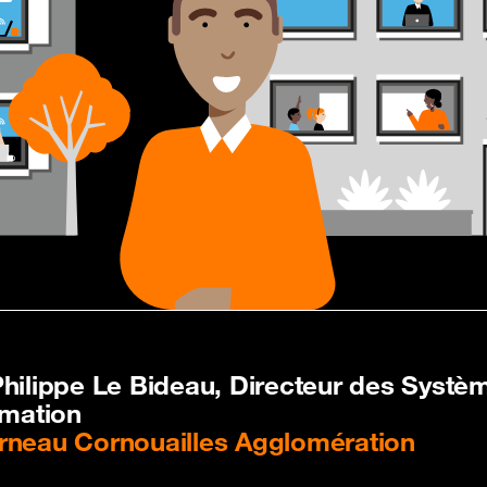
hilippe Le Bideau, Directeur des Systè
rmation
neau Cornouailles Agglomération