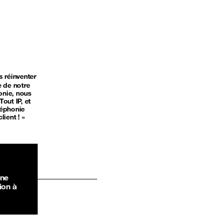
 réinventer
e de notre
onie, nous
out IP, et
léphonie
ient ! »
une
ion à