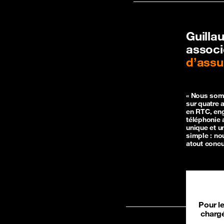
Guilla
assoc
d’assu
« Nous somm
sur quatre 
en RTC, eng
téléphonie 
unique et u
simple : no
atout concur
Pour l
chargé