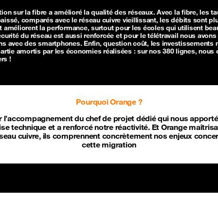
ion sur la fibre a amélioré la qualité des réseaux. Avec la fibre, les t
aissé, comparés avec le réseau cuivre vieillissant, les débits sont pl
t améliorent la performance, surtout pour les écoles qui utilisent be
écurité du réseau est aussi renforcée et pour le télétravail nous avon
ns avec des smartphones. Enfin, question coût, les investissements 
partie amortis par les économies réalisées : sur nos 380 lignes, nous
ers !
Pourquoi Orange ?
 l’accompagnement du chef de projet dédié qui nous apport
ise technique et a renforcé notre réactivité. Et Orange maîtrisa
éseau cuivre, ils comprennent concrètement nos enjeux conce
cette migration