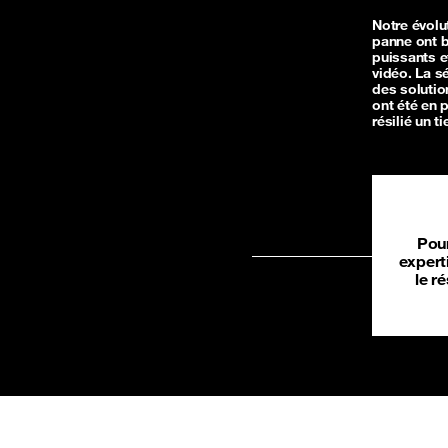
Notre évolut
panne ont b
puissants e
vidéo. La s
des solutio
ont été en 
résilié un ti
Pour
expert
le r