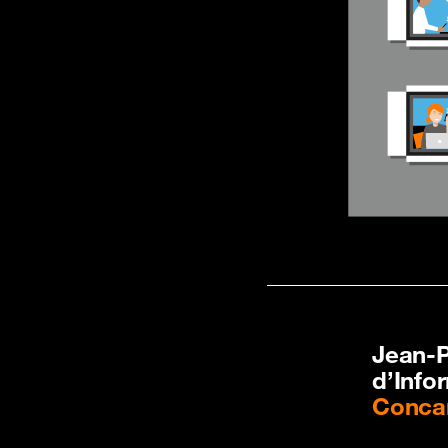
Jean-P
d’Info
Concar