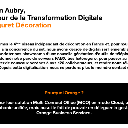
n Aubry,
eur de la Transformation Digitale
uret Décoration
mes le 4
réseau indépendant de décoration en France et, pour nous
ème
ce à la concurrence du net, nous avons décidé de digitaliser l’ensembl
our doter nos showrooms d’une nouvelle génération d’outils de téléph
onné notre parc de serveurs PABX, très hétérogène, pour passer au T
ter de nouveaux services à nos 120 collaborateurs, et rendre notre té
Depuis cette digitalisation, nous ne perdons plus le moindre contact cl
Pourquoi Orange ?
ur leur solution Multi Connect Office (MCO) en mode Cloud, 
phonie unifiée, mais aussi le fait de pouvoir en déléguer la gest
Orange Business Services.