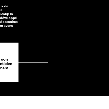
aux de
us
aucoup la
s développé
nécessaires
 en avons
é son
nt bien
rnant