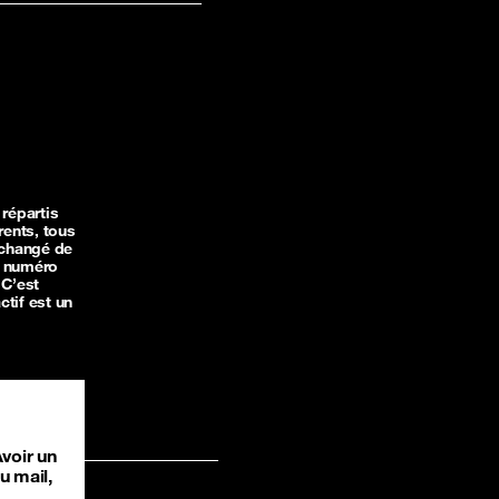
répartis
rents, tous
 changé de
n numéro
 C’est
ctif est un
voir un
u mail,