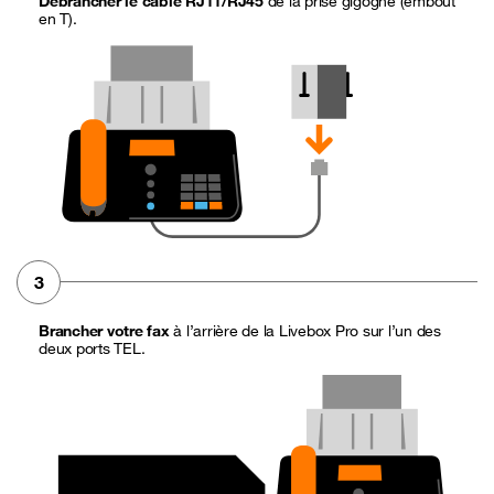
Débrancher le câble RJ11/RJ45
de la prise gigogne (embout
en T).
3
Brancher votre fax
à l’arrière de la Livebox Pro sur l’un des
deux ports TEL.